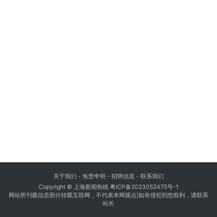
关于我们
-
免责申明
- 招聘信息 -
联系我们
Copyright © 上海新闻热线
粤ICP备2023052475号-1
网站所刊载信息部分转载互联网，不代表本网观点|如有侵犯到您权利，请联系
站长