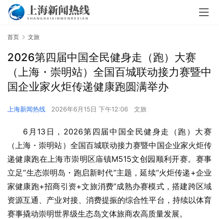
首页
文旅
2026第四届中国全民健身走（跑）大赛
（上海・崇明站）全国百城联动接力赛暨中
国企业家火炬传递健康跑圆满举办
上海新闻热线
2026年6月15日 下午12:06
文旅
6月13日，2026第四届中国全民健身走（跑）大赛
（上海・崇明站）全国百城联动接力赛暨中国企业家火炬传
递健康跑在上海市崇明区庙镇M515文创园顺利开赛。赛事
立足“生态崇明岛・跑启新时代”主题，延续“火炬传递+企业
家健康跑+招商引资+文旅消费”成熟办赛模式，搭建跨区域
资源互通、产业对接、消费提振的综合性平台，持续以体育
赛事撬动崇明世界级生态岛文体旅商农高质量发展。