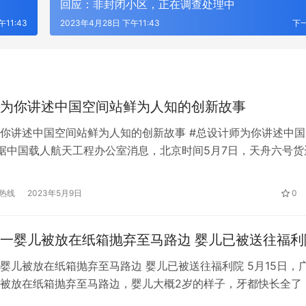
回应：非封闭小区，正在调查处理中
11:43
2023年4月28日 下午11:43
下
为你讲述中国空间站鲜为人知的创新故事
你讲述中国空间站鲜为人知的创新故事 #总设计师为你讲述中国
据中国载人航天工程办公室消息，北京时间5月7日，天舟六号货
七号遥七运载火箭组合体垂直转运至发射区。 目前，文昌航天
状态良好，将按计划开展各项功能检查和联调联试，计划于近期
热线
2023年5月9日
0
1992年，中国载人航天工程正式立项实施，2022年，中国空间
一婴儿被放在纸箱抛弃至马路边 婴儿已被送往福利
婴儿被放在纸箱抛弃至马路边 婴儿已被送往福利院 5月15日，
被放在纸箱抛弃至马路边，婴儿大概2岁的样子，牙都快长全了
。报警后，婴儿已被送往福利院。没有哪个父母愿意丢弃自己的