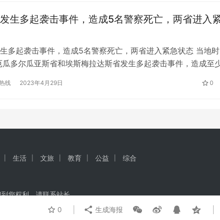
发生多起袭击事件，造成5名警察死亡，两省进入
生多起袭击事件，造成5名警察死亡，两省进入紧急状态 当地时
，厄瓜多尔瓜亚斯省和埃斯梅拉达斯省发生多起袭击事件，造成至少
。埃拉索总统宣布这两个省进入紧急状态。据路透社和美联社报
热线
2023年4月29日
0
午，瓜亚斯省首府瓜亚基尔多个地区发生6起爆炸，两名警察遭
当天晚些时候，该市及附近地区又有三名警察遇害。埃斯梅拉达
三起…
生活
文旅
教育
公益
综合
犯到您权利，请联系站长
0
生成海报