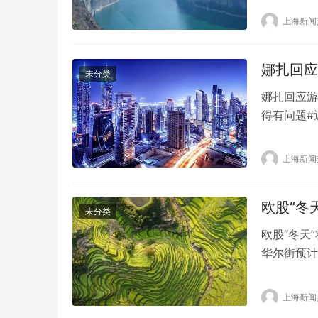
子，应该更
上海新闻
娜扎回应
未分类
娜扎回应游
得有问题#
比基尼裤参
界上最伟大
上海新闻
力。但是，
一条非常紧
欧股“冬
未分类
欧股“冬天
华尔街预计
入冬季——
资者恐怕很
上海新闻
难回调。 过