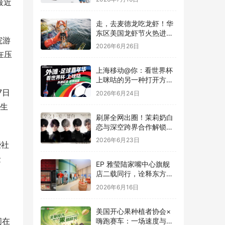
最近
走，去麦德龙吃龙虾！华
东区美国龙虾节火热进行
院游
中
2026年6月26日
在压
上海移动@你：看世界杯
上咪咕的另一种打开方
式，在外滩！
7日
2026年6月24日
学生
刷屏全网出圈！茉莉奶白
恋与深空跨界合作解锁茶
饮联名新高度
2026年6月23日
些社
金
EP 雅莹陆家嘴中心旗舰
店二载同行，诠释东方雅
致与有机生活
2026年6月16日
美国开心果种植者协会×
间在
嗨跑赛车：一场速度与能