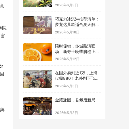
量的跨界碰撞
意
2026年6月3日
巧克力冰淇淋推荐清单：
梦龙这几款适合夏天解馋
泰院
又不腻
2026年5月18日
受害
限时促销，多城路演联
动，新奇士晚季脐橙上线
本来生活
2026年5月12日
份
在国外卖到近1万，上海
因
仅需880！老外刚下飞机
就直奔这里配眼镜
2026年5月3日
金耀豫园，君佩启新局
国舆
2026年5月3日