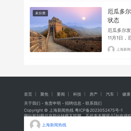
厄瓜多尔
未分类
状态
厄瓜多尔发
11月1日
名警察死亡
上海新闻
道，当天上
袭击身亡。
省当天发生
首页
聚焦
要闻
科技
房产
汽车
健康
关于我们
-
免责申明
- 招聘信息 -
联系我们
Copyright © 上海新闻热线
粤ICP备2023052475号-1
网站所刊载信息部分转载互联网，不代表本网观点|如有侵
上海新闻热线