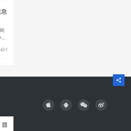
紧急
间
5
0
枪手
斯