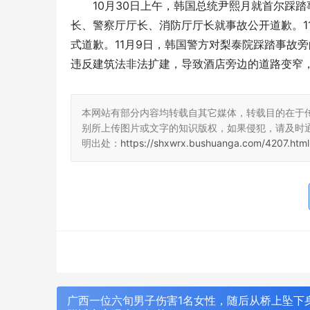
10月30日上午，韩国总统尹熙月就首尔踩踏
长、警察厅厅长、消防厅厅长就事故公开道歉。1
式道歉。11月9日，韩国警方对梨泰院踩踏事故
违反建筑法非法扩建，导致酒店旁边的道路变窄
本网站有部分内容均转载自其它媒体，转载目的在于
别所上传图片或文字的知识版权，如果侵犯，请及时
明出处：
https://shxwrx.bushuanga.com/4207.html
广西一位六旬男子伤害1名女性，随后从桥上坠下