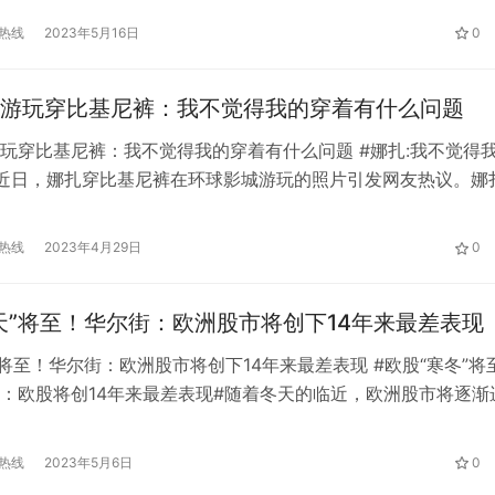
多的是无奈吧。
热线
2023年5月16日
0
游玩穿比基尼裤：我不觉得我的穿着有什么问题
玩穿比基尼裤：我不觉得我的穿着有什么问题 #娜扎:我不觉得
近日，娜扎穿比基尼裤在环球影城游玩的照片引发网友热议。娜
观环球影城的好处显而易见。首先，它意味着你可以近距离观看
的景点之一。 除此之外，这种打扮也会让你看起来更迷人，更
热线
2023年4月29日
0
很多人对这次旅行可能会有不同的看法。他们担心，如果他们选
身…
天”将至！华尔街：欧洲股市将创下14年来最差表现
”将至！华尔街：欧洲股市将创下14年来最差表现 #欧股“寒冬”将
：欧股将创14年来最差表现#随着冬天的临近，欧洲股市将逐渐
而根据华尔街许多策略师的预期，今年欧洲股市将会特别低迷。
难指望前几年的“圣诞老人行情”来挽救欧股的下跌。 欧股年底
热线
2023年5月6日
0
去一个月，包括高盛(325.1，0.00，0.00%)和美国…