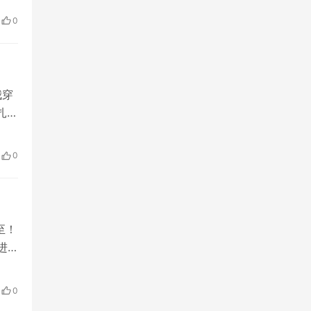
0
我穿
扎穿
世
有活
0
择
至！
进
投
前很
0