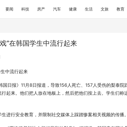
要闻
科技
房产
汽车
健康
生活
文旅
教育
戏”在韩国学生中流行起来
类
学生中流行起来
践：上海仁爱医院中医肿瘤理念
大润发购物卡回收平台参考：京卡
线
优势从何而来
国日报》11月8日报道，导致156人死亡、157人受伤的梨泰院
流行起来。他们把人放在地板上，然后把他们按上去。学生们称
学生进行安全教育，并限制社交媒体上踩踏惨案相关视频的传播