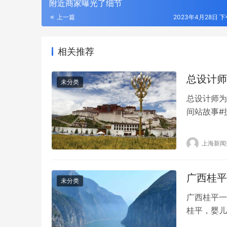
附近商家曝光了细节
上一篇
2023年4月28日 下午
相关推荐
总设计师
未分类
总设计师为
间站故事#
飞船与长征
场设施设备
上海新闻
行发射。 
面建成…
广西桂平
未分类
广西桂平一
桂平，婴儿
似有病在身