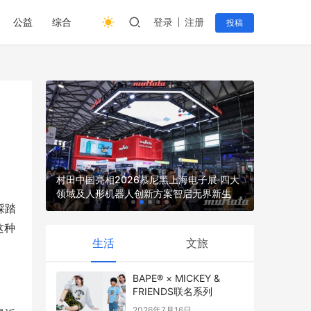
公益
综合
登录
注册
投稿
收的综合
村田中国亮相2026慕尼黑上海电子展 四大
领域及人形机器人创新方案智启无界新生
2026上
踩踏
这种
生活
文旅
BAPE® × MICKEY &
。
FRIENDS联名系列
2026年7月16日