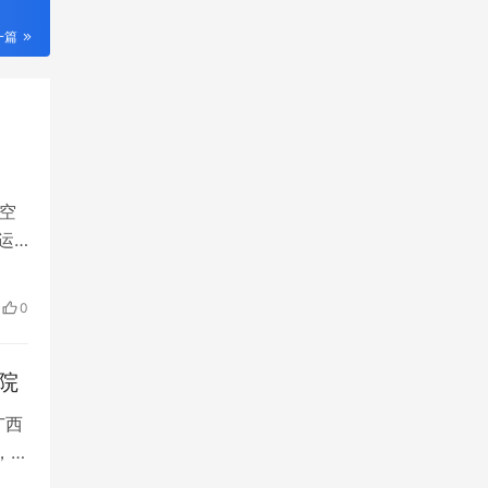
一篇
空
运
发射
进
0
站全
院
广西
，疑
孩