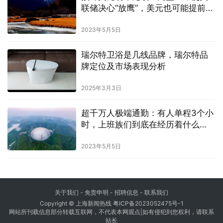
联储决心“放鹰”，美元也可能提前走
软
2023年5月5日
瑞尔特卫浴是几线品牌，瑞尔特品
牌定位及市场表现分析
2025年3月3日
超千万人极端通勤：有人单程3个小
时，上班族们到底在经历着什么
呢？
2023年5月5日
关于我们
-
免责申明
- 招聘信息 -
联系我们
Copyright © 上海新闻热线
粤ICP备2023052475号-1
网站所刊载信息部分转载互联网，不代表本网观点|如有侵犯到您权利，请联系
站长