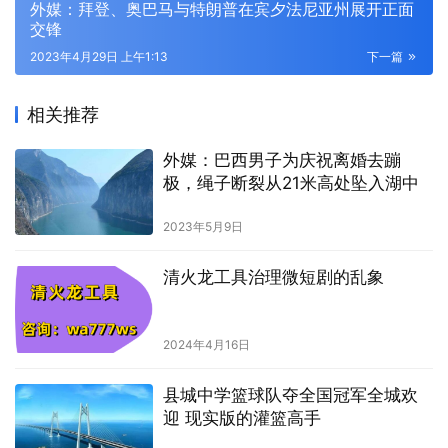
外媒：拜登、奥巴马与特朗普在宾夕法尼亚州展开正面
交锋
2023年4月29日 上午1:13
下一篇
相关推荐
外媒：巴西男子为庆祝离婚去蹦
极，绳子断裂从21米高处坠入湖中
2023年5月9日
清火龙工具治理微短剧的乱象
2024年4月16日
县城中学篮球队夺全国冠军全城欢
迎 现实版的灌篮高手