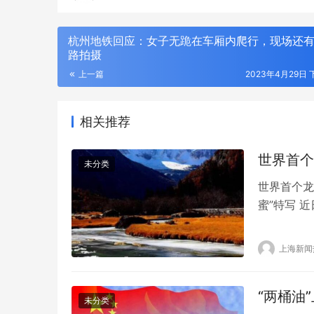
杭州地铁回应：女子无跪在车厢内爬行，现场还
路拍摄
上一篇
2023年4月29日 下
相关推荐
世界首个
未分类
世界首个龙
蜜”特写 
龙眼荔枝属
蜜”的真颜
上海新闻
蜜”是历时
“两桶油
未分类