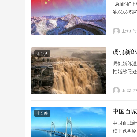
“两桶油”
油双双披露
最好水平。
3.97亿
上海新闻
长34.9
调侃新郎
未分类
调侃新郎遭
拍婚纱照疑
对此深感痛
起拍婚纱照
上海新闻
有人竟然开
见，一些网
中国百城
未分类
中国百城新
续下跌#据