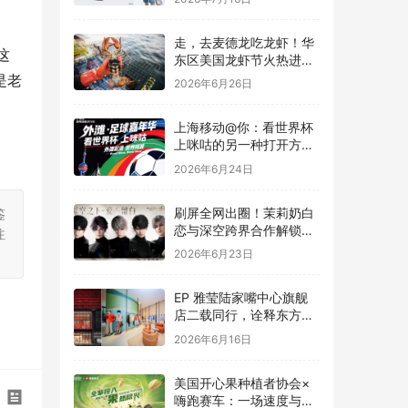
走，去麦德龙吃龙虾！华
这
东区美国龙虾节火热进行
中
是老
2026年6月26日
上海移动@你：看世界杯
上咪咕的另一种打开方
式，在外滩！
2026年6月24日
刷屏全网出圈！茉莉奶白
鉴
恋与深空跨界合作解锁茶
注
饮联名新高度
2026年6月23日
EP 雅莹陆家嘴中心旗舰
店二载同行，诠释东方雅
致与有机生活
2026年6月16日
美国开心果种植者协会×
嗨跑赛车：一场速度与能