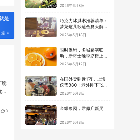
量的跨界碰撞
2026年6月3日
就是
巧克力冰淇淋推荐清单：
梦龙这几款适合夏天解馋
又不腻
一篇
2026年5月18日
限时促销，多城路演联
动，新奇士晚季脐橙上线
本来生活
2026年5月12日
在国外卖到近1万，上海
“脆
仅需880！老外刚下飞机
优质
就直奔这里配眼镜
2026年5月3日
脆
脆
金耀豫园，君佩启新局
0
…
2026年5月3日