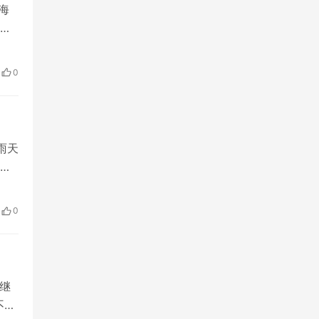
海
期
赚
期增
0
雨天
，
对这
，
0
继
不会