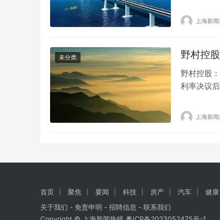
有明显好转
建住宅均价
上海新闻
点。 这是
野村控股
未分类
野村控股：
利率决议后 
品市场暗示
的反弹步伐可
上海新闻
写道，周三
首页
聚焦
要闻
科技
房产
汽车
健康
关于我们
-
免责申明
- 招聘信息 -
联系我们
Copyright © 上海新闻热线
粤ICP备2023052475号-1