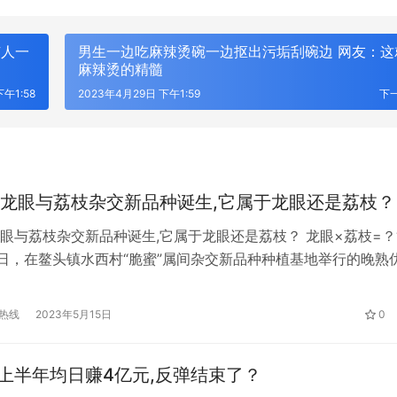
有人一
男生一边吃麻辣烫碗一边抠出污垢刮碗边 网友：这
麻辣烫的精髓
午1:58
2023年4月29日 下午1:59
下
龙眼与荔枝杂交新品种诞生,它属于龙眼还是荔枝？
眼与荔枝杂交新品种诞生,它属于龙眼还是荔枝？ 龙眼×荔枝=？
近日，在鳌头镇水西村“脆蜜”属间杂交新品种种植基地举行的晚熟
间杂交新品种“脆蜜（SZ52）”现场观摩品鉴会上，记者见到了“
。据育种团队负责人、华南农业大学园艺学院教授刘成明介绍，“
热线
2023年5月15日
0
15年研发出来的，选育了石硖龙眼和紫娘喜荔枝作为杂交对象。
”上半年均日赚4亿元,反弹结束了？