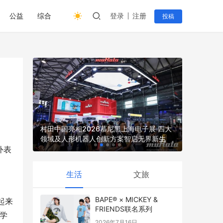
公益
综合
登录
注册
投稿
收的综合
村田中国亮相2026慕尼黑上海电子展 四大
领域及人形机器人创新方案智启无界新生
2026上
外表
生活
文旅
BAPE® × MICKEY &
起来
FRIENDS联名系列
学
2026年7月16日