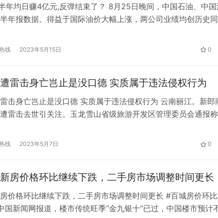
上半年均日赚4亿元,反弹结束了？ 8月25日晚间，中国石油、中国
半年报数据。得益于国际油价大幅上涨，两公司业绩均创历史同
如果按上半年181天计算，中国石油日赚4.55亿元，中国海油日
元。 2022年上半年，中国石油实现营业收入1.61万亿元，比上年同
热线
2023年5月15日
0
%；归属于母公司股东净利润823.91亿元，比上年…
遭雷击身亡岂止是没口德 实质属于违法侵权行为
雷击身亡岂止是没口德 实质属于违法侵权行为 云南丽江。新郎
遭雷击去世引关注。玉龙雪山省级旅游开发区管理委员会通报称
惜。目前，善后处理及后续相关工作正有序开展。 一些网友却
新郎遭到雷击身亡的悲剧进行胡乱调侃，拿他人的不幸开起玩笑
热线
2023年5月7日
0
玩笑说“这是说谎遭雷劈吗”“这是发誓了吗？”等等言语。 显而易
…
新房价格环比继续下跌，二手房市场调整时间更长
房价格环比继续下跌，二手房市场调整时间更长 #百城房价环比
中国新闻网报道，楼市传统旺季“金九银十”已过，中国楼市预计