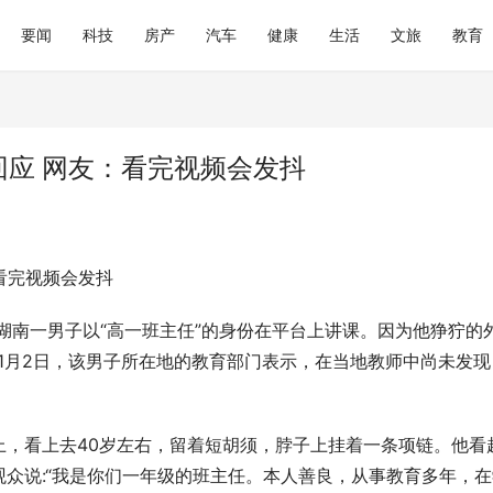
要闻
科技
房产
汽车
健康
生活
文旅
教育
回应 网友：看完视频会发抖
看完视频会发抖
践：上海仁爱医院中医肿瘤理念
大润发购物卡回收平台参考：京卡
线
优势从何而来
，湖南一男子以“高一班主任”的身份在平台上讲课。因为他狰狞的
1月2日，该男子所在地的教育部门表示，在当地教师中尚未发现
上，看上去40岁左右，留着短胡须，脖子上挂着一条项链。他看
众说:“我是你们一年级的班主任。本人善良，从事教育多年，在