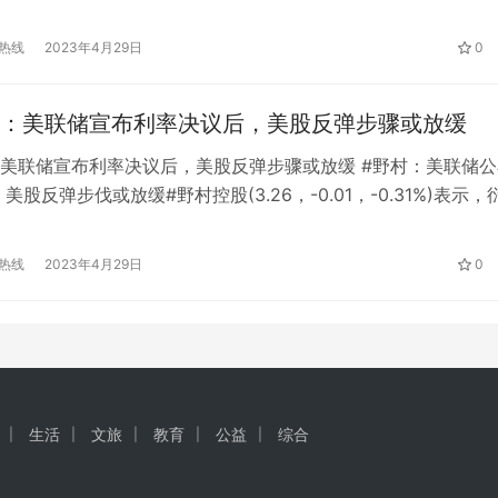
。中指院11月1日发布的数据显示，2022年10月，全国100个城
为每平方米16199元，环比下跌0.01%，跌幅较上月收窄0.01个
热线
2023年4月29日
0
百城新房价格连续第四个月环比下降。二手房市场调…
：美联储宣布利率决议后，美股反弹步骤或放缓
美联储宣布利率决议后，美股反弹步骤或放缓 #野村：美联储公
美股反弹步伐或放缓#野村控股(3.26，-0.01，-0.31%)表示，
，在美联储本周晚些时候公布利率决议后，标准普尔500指数当
能会放缓。 野村证券的量化策略师Yoshitaka Suda在一份报
热线
2023年4月29日
0
会议前美联储相对较低的波动性表明，期权…
生活
文旅
教育
公益
综合