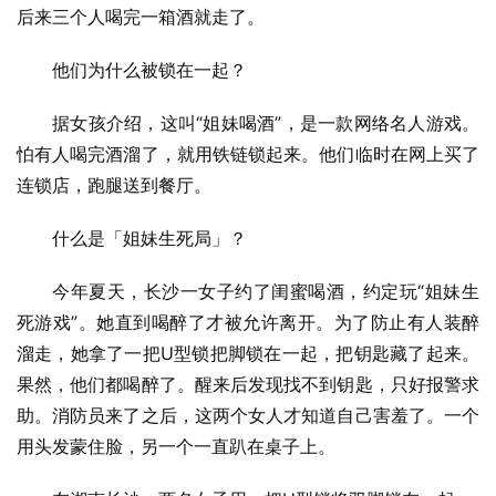
后来三个人喝完一箱酒就走了。
他们为什么被锁在一起？
据女孩介绍，这叫“姐妹喝酒”，是一款网络名人游戏。
怕有人喝完酒溜了，就用铁链锁起来。他们临时在网上买了
连锁店，跑腿送到餐厅。
什么是「姐妹生死局」？
今年夏天，长沙一女子约了闺蜜喝酒，约定玩“姐妹生
死游戏”。她直到喝醉了才被允许离开。为了防止有人装醉
溜走，她拿了一把U型锁把脚锁在一起，把钥匙藏了起来。
果然，他们都喝醉了。醒来后发现找不到钥匙，只好报警求
助。消防员来了之后，这两个女人才知道自己害羞了。一个
用头发蒙住脸，另一个一直趴在桌子上。