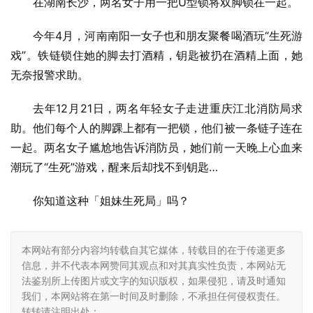
在湖南长沙，两名女子用一把U型锁将双脚锁在一起。
今年4月，河南南阳一女子也和朋友聚餐喝酒玩“生死游
戏”。铁链锁住她的脚去打酒精，钥匙被扔在酒精上面，她
无奈报警求助。
去年12月21日，两名年轻女子走进重庆江北消防局求
助。他们每个人的脚踝上都有一把锁，他们被一条链子连在
一起。两名女子尴尬地告诉消防员，她们前一天晚上心血来
潮玩了“生死”游戏，醒来后却找不到钥匙…
你知道这种「姐妹生死局」吗？
本网站有部分内容均转载自其它媒体，转载目的在于传递更多
信息，并不代表本网赞同其观点和对其真实性负责，本网站无
法鉴别所上传图片或文字的知识版权，如果侵犯，请及时通知
我们，本网站将在第一时间及时删除，不承担任何侵权责任。
转转请注明出处：