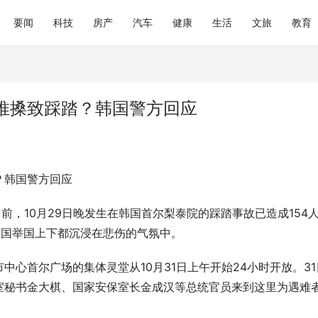
要闻
科技
房产
汽车
健康
生活
文旅
教育
推搡致踩踏？韩国警方回应
？韩国警方回应
践：上海仁爱医院中医肿瘤理念
大润发购物卡回收平台参考：京卡
线
优势从何而来
前，10月29日晚发生在韩国首尔梨泰院的踩踏事故已造成154
韩国举国上下都沉浸在悲伤的气氛中。
心首尔广场的集体灵堂从10月31日上午开始24小时开放。31
室秘书金大棋、国家安保室长金成汉等总统官员来到这里为遇难