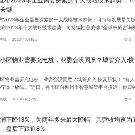
ner宣布2023年企业需要探索的十大战略技术趋势：可
关键
er宣布2023年企业需要探索的十大战略技术趋势：可持续发展是关
ner发布2023年十大战略技术趋势：可持续性是关键#全球权威咨询
r今天发布了2023年企业需要探索的十大战略技术趋势。Gartner杰
热线
2023年5月18日
0
Frances Karamouzis表示:“为了在经济动荡时期提高企业机
首席信息官和IT高管…
小区物业需要充电桩，业委会没同意？城管介入:恢
区物业需要充电桩，业委会没同意？城管介入:恢复原状！ “有人
行道上放线。”近日，有市民向柳州市智慧城管平台投诉，称归
交叉口人行道拐角处有工人砸路，影响行人通行。怀疑“野马施
热线
2023年4月29日
0
工。接到举报后，城中区城管执法局迅速介入调查。 在现场，执
归钟大道西侧的人行道沿边缘被破开一条20多米长、半米左右
…
润下降13%，为两年多来最大降幅。其营收增速为
，盘后下跌近8%