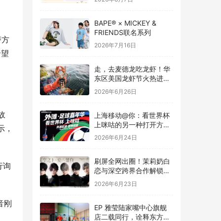
BAPE® × MICKEY &
FRIENDS联名系列
警方
2026年7月16日
希望
走，去麦德龙吃龙虾！华
东区美国龙虾节火热进行
中
2026年6月26日
故
上海移动@你：看世界杯
上咪咕的另一种打开方
示，
式，在外滩！
2026年6月24日
刷屏全网出圈！茉莉奶白
行询
恋与深空跨界合作解锁茶
饮联名新高度
2026年6月23日
音刚
EP 雅莹陆家嘴中心旗舰
店二载同行，诠释东方雅