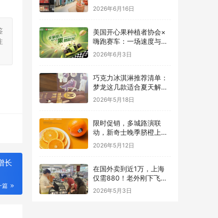
致与有机生活
2026年6月16日
鉴
美国开心果种植者协会×
注
嗨跑赛车：一场速度与能
量的跨界碰撞
2026年6月3日
巧克力冰淇淋推荐清单：
梦龙这几款适合夏天解馋
又不腻
2026年5月18日
限时促销，多城路演联
动，新奇士晚季脐橙上线
本来生活
2026年5月12日
增长
在国外卖到近1万，上海
仅需880！老外刚下飞机
一篇
就直奔这里配眼镜
2026年5月3日