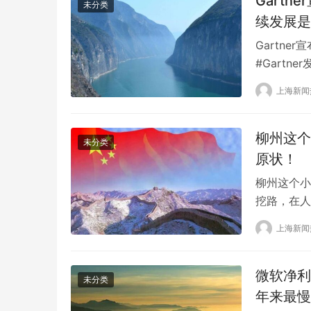
Gart
未分类
续发展是
Gartn
#Gart
Gartne
上海新闻
的研究副总裁
盈利能力，
柳州这个
未分类
原状！
柳州这个小
挖路，在人
道与高辛路
上海新闻
队”无证开
人员看到，
凹槽，还安
微软净利
未分类
年来最慢