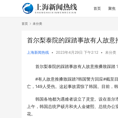
首页
聚焦
首页
未分类
首尔梨泰院的踩踏事故有人故意
上海新闻热线
•
2023年4月29日 下午2:12
•
未分类
首尔梨泰院的踩踏事故有人故意推搡致踩踏
从理论到实
直达病区一
#有人故意推搡致踩踏?韩国警方回应#截至目
亡，149人受伤。这起事故震惊了韩国。目前，
韩国各地都为遇难者设立了灵堂。设在首尔市中
上午，韩国总统尹硕月和夫人金健熙、总统办公
花。