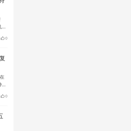
持
键
机构
出
0
构的
复
在
钟大
工
0
法
宽的
五