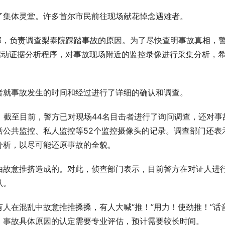
了集体灵堂。许多首尔市民前往现场献花悼念遇难者。
部，负责调查梨泰院踩踏事故的原因。为了尽快查明事故真相，
启动证据分析程序，对事故现场附近的监控录像进行采集分析，
者就事故发生的时间和经过进行了详细的确认和调查。
，截至目前，警方已对现场44名目击者进行了询问调查，还对事
括公共监控、私人监控等52个监控摄像头的记录。调查部门还表
分析，以尽可能还原事故的全貌。
由故意推挤造成的。对此，侦查部门表示，目前警方在对证人进
认。
人在混乱中故意推推搡搡，有人大喊“推！”用力！使劲推！”话
，事故具体原因的认定需要专业评估，预计需要较长时间。