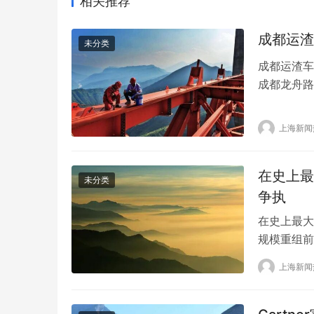
相关推荐
成都运渣
未分类
成都运渣车
成都龙舟路
老人正经过
驶过的运渣
上海新闻
小时后现场
在过斑马…
在史上最
未分类
争执
在史上最大
规模重组前
发了一场争
上海新闻
情人士的话
包括首席执
行马库斯是