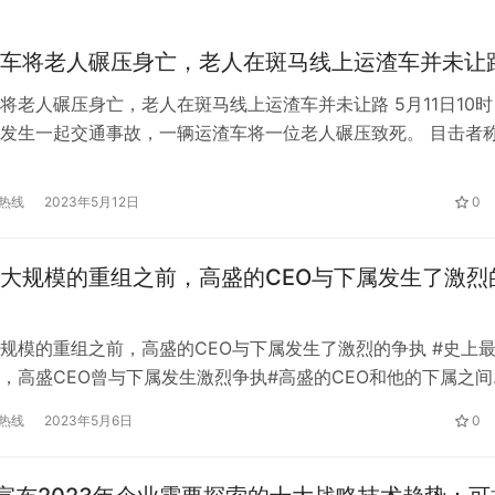
车将老人碾压身亡，老人在斑马线上运渣车并未让
将老人碾压身亡，老人在斑马线上运渣车并未让路 5月11日10时
发生一起交通事故，一辆运渣车将一位老人碾压致死。 目击者
人行道，运渣车鸣喇叭示警，老人听到后往后退行了几步，正好
车卷入车底。 事发后，警方赶到现场进行勘验调查，目击者称约
热线
2023年5月12日
0
被清理。目前，事故还在调查处理中。 据知情人介绍，老人当
大规模的重组之前，高盛的CEO与下属发生了激烈
规模的重组之前，高盛的CEO与下属发生了激烈的争执 #史上
，高盛CEO曾与下属发生激烈争执#高盛的CEO和他的下属之间
执，原因是他想开设一项消费银行的活期账户业务。据媒体援引
热线
2023年5月6日
0
称，在高盛上周宣布重组之前，内部在重组策略上存在分歧，其
行官所罗门与下属之间的激烈争执。争议的核心是高盛的消费者
否…