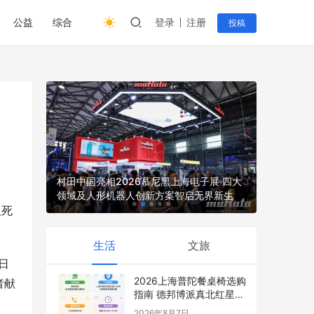
公益
综合
登录
注册
投稿
收的综合
村田中国亮相2026慕尼黑上海电子展 四大
领域及人形机器人创新方案智启无界新生
2026上
人死
生活
文旅
日
2026上海普陀餐桌椅选购
者献
指南 德邦博派真北红星店
最新攻略
2026年8月7日