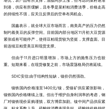
堪忧，农产品有所支撑，油脂同步上涨，但考虑到菜籽逐渐
到港，供应有所缓解，且冬季是菜籽粕消费淡季，价格走高
的持续性不强，应关注反弹后的空单布局机会。
国鑫表示，就全球大豆市场而言，南美高产的压力仍然
制约着美豆的反弹空间。目前国内部分地区11月初大豆货源
紧张或有可能停产，使得豆粕现货较为坚挺，支撑盘面。目
前连续豆粕受美豆和现货支撑。
但由于11月进口明显增加，市场上方的抛售压力也较
重。短期来看，在现货修复之前，市场震荡格局仍将延续。
SDIC安信:由于结构性短缺，镍价仍然强劲。
镍铁国内价格涨至1400元/镍，受镍矿供应紧张影响，
镍铁国内价格继续上涨。但出于维护自身利润率的考虑，钢
厂对镍铁现价采购谨慎，双方博弈加剧。镍中间产品供应紧
张，贴水系数上升，硫酸镍消费表现良好。硫酸镍价格持续