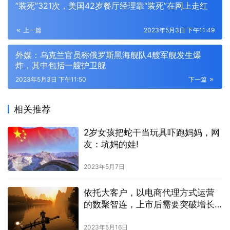
“装死”321次，美国42岁餐厅经理靠“装死”在网上走红
上一篇
2023年5月3日 下午11:49
外媒：乌克兰官员称俄罗斯黑海舰队4艘军舰发生爆
炸，其中包括一艘护卫舰
2023年5月3日 下午11:50
下一篇
相关推荐
2岁女孩把蛇干当玩具吓跑妈妈，网
友：坑妈的娃!
2023年5月7日
依托大客户，以电商代理方式运营
的数聚智连，上市后需要突破增长
瓶颈
2023年5月16日