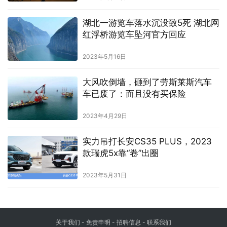
湖北一游览车落水沉没致5死 湖北网
红浮桥游览车坠河官方回应
2023年5月16日
大风吹倒墙，砸到了劳斯莱斯汽车
车已废了：而且没有买保险
2023年4月29日
实力吊打长安CS35 PLUS，2023
款瑞虎5x靠“卷”出圈
2023年5月31日
关于我们
-
免责申明
- 招聘信息 -
联系我们