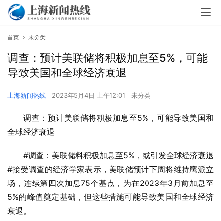
首页
未分类
调查：预计美联储将积极加息至5%，可能
导致美国和全球经济衰退
上海新闻热线
2023年5月4日 上午12:01
未分类
调查：预计美联储将积极加息至5%，可能导致美国和
全球经济衰退
#调查：美联储料积极加息至5%，或引发全球经济衰退
#接受调查的经济学家表示，美联储预计下周将维持鹰派立
场，连续第四次加息75个基点，为在2023年3月前加息至
5%的峰值奠定基础，但这些措施可能导致美国和全球经济
衰退。