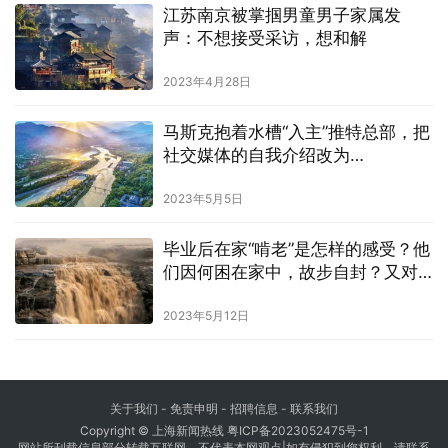
江苏南京被掌掴男童男子家属发
声：不想接受采访，想和解
2023年4月28日
马斯克抱着水槽“入主”推特总部，把
社交媒体的自我介绍改为
“ChiefTwit” 什么情况
2023年5月5日
毕业后在家“啃老”是怎样的感受？他
们因何困在家中，故步自封？又对
未来有何规划？
2023年5月12日
关于我们
-
免责申明
- 招聘信息 -
联系我们
Copyright © 上海新闻热线
粤ICP备2023052475号-1
网站所刊载信息部分转载互联网，不代表本网观点|如有侵犯到您权利，请联系