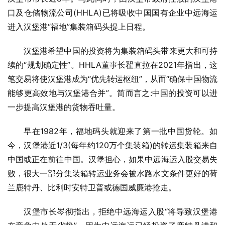
口及仓储物流公司(HHLA)已将吸收中国国有企业中远海运
进入汉堡港“福地”集装箱码头提上日程。
汉堡港希望中国的投资将为集装箱码头带来更大和可持
续的“规划确定性”。HHLA董事长翟直拉在2021年指出，这
笔交易将使汉堡港成为“优先转运枢纽”，从而“确保中国物流
能够更高效地与汉堡港合并”。简而言之:中国的投资可以进
一步提高汉堡港的货物吞吐量。
早在1982年，福地码头就迎来了第一批中国货轮。如
今，汉堡港近1/3(每年约120万个集装箱)的转运集装箱来自
中国或正在前往中国。汉堡担心，如果中远海运入股交易失
败，很大一部分集装箱转运业务会被水路水文条件更好的荷
兰鹿特丹、比利时安特卫普或德国威廉港抢走。
汉堡市长岑彻指出，拒绝中远海运入股“将导致汉堡港