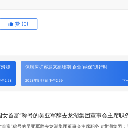
赞
(0)
下滑却
保租房扩容迎来高峰期 企业“纳保”进行时
午2:58
2023年5月7日 下午2:59
下
国女首富”称号的吴亚军辞去龙湖集团董事会主席职
女首富”称号的吴亚军辞去龙湖集团董事会主席职务 #龙湖集团：