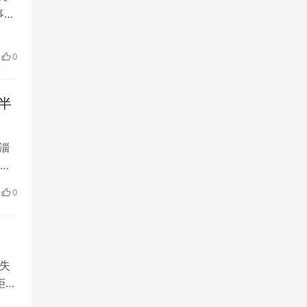
事局
布公
展
0
28
半
淄
，就
0
哄
失
拒不
喜