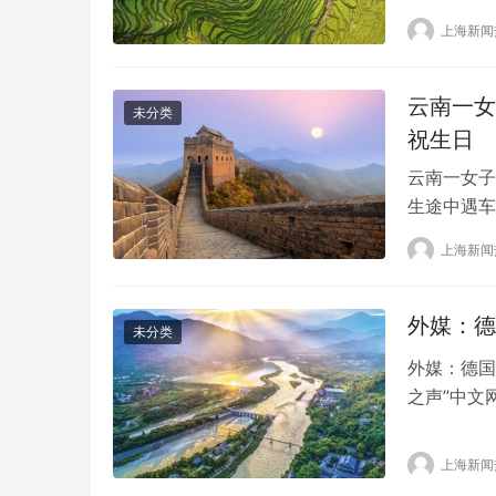
茶回应称，
上海新闻
门店无关，
院执行…
云南一女
未分类
祝生日
云南一女子
生途中遇车
没有损坏。
上海新闻
帽。 女子
中可以看出
朋友圈。 
外媒：德
未分类
外媒：德国
之声”中文
的反对，德
至德国来说
上海新闻
理在201