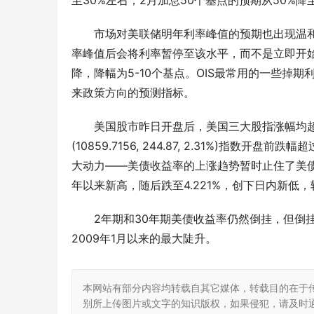
至30%左右，2月加息50个基点的预期从50%降至
市场对美联储明年利率峰值的预期也出现温
率峰值后会将利率暂停至该水平，而不是立即开始
降，降幅为5-10个基点。OIS最常用的一些掉
来政策方向的预测指标。
美国股市昨日开盘后，美国三大股指涨幅均超
(10859.7156, 244.87, 2.31%)指
大动力——美债收益率的上涨趋势暂时止住了美债收
年以来新高，随后跌至4.221%，创下日内新低
2年期和30年期美债收益率仍然倒挂，但倒
2009年1月以来的最大陡升。
本网站有部分内容均转载自其它媒体，转载目的在于
别所上传图片或文字的知识版权，如果侵犯，请及时