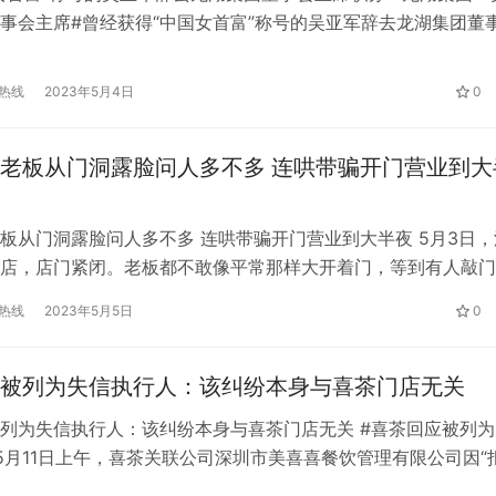
事会主席#曾经获得“中国女首富”称号的吴亚军辞去龙湖集团董
80年代出生的龙湖老员工陈接任。10月28日晚间，龙湖集团发
军辞任龙湖集团执行董事兼董事会主席，后担任龙湖集团战略发
热线
2023年5月4日
0
集团现任执行董事兼首席执行官陈出任董事局主席。 据中新经纬
老板从门洞露脸问人多不多 连哄带骗开门营业到大
板从门洞露脸问人多不多 连哄带骗开门营业到大半夜 5月3日，
店，店门紧闭。老板都不敢像平常那样大开着门，等到有人敲门
从门洞中露个脸“警惕”地问人多不多。敲门食客笑着说：“不多
热线
2023年5月5日
0
开门吧！” 有网友调侃：头一次看到当老板的混的心惊胆战的，连
，结果营业到大半夜。 据报道，假期五天，淄博站发送旅客
…
被列为失信执行人：该纠纷本身与喜茶门店无关
列为失信执行人：该纠纷本身与喜茶门店无关 #喜茶回应被列为
5月11日上午，喜茶关联公司深圳市美喜喜餐饮管理有限公司因“
律文书确定义务”被列为失信被执行人的消息引发关注。 对此，