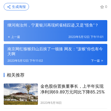
生成海报
0
继河南汝州，宁夏银川再现鳄雀鳝踪迹,又是“怪鱼”？
上一篇
2023年5月12日 下午11:01
南京网红猕猴归山后挨了一顿揍 网友：“泼猴”你也有今
天啊
2023年5月12日 下午11:02
下一篇
相关推荐
金色股份置换董事长，上半年实现
净利润69.89万元同比下降85.25%
2023年5月16日