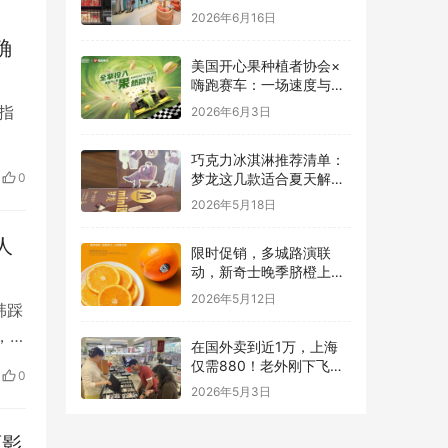
致与有机生活
2026年6月16日
确
美国开心果种植者协会×
嗨跑赛车：一场速度与能
量的跨界碰撞
指
2026年6月3日
巧克力冰淇淋推荐清单：
绩。
梦龙这几款适合夏天解馋
0
期的
又不腻
2026年5月18日
人
限时促销，多城路演联
动，新奇士晚季脐橙上线
本来生活
2026年5月12日
韩踩
，截
在国外卖到近1万，上海
亡，
仅需880！老外刚下飞机
0
就直奔这里配眼镜
0
2026年5月3日
面影