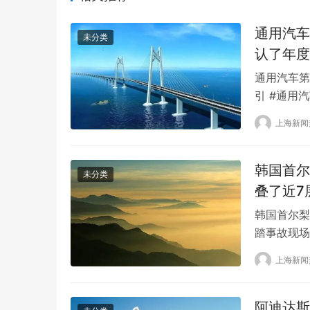
通用汽车
未分类
认了年度
通用汽车第
引 #通用
(36.41
上海新闻
财报显示，
267.79
韩国首尔
未分类
叠了近7
韩国首尔梨
踏事故现场
至当地时间
上海新闻
其中男性5
日，来自吉
阿迪达斯