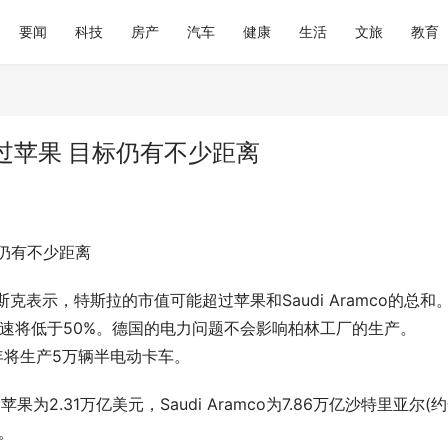
要闻
科技
房产
汽车
健康
生活
文旅
教育
过苹果 目标仍有不少距离
仍有不少距离
卡回收平台参考：京卡收的综合
村田中国亮相2026慕尼黑上海电子
来
领域及人形机器人创新方案智启无
表示，特斯拉的市值可能超过苹果和Saudi Aramco的总和
增速将低于50%。德国的电力问题不会影响柏林工厂的生产。
24年将生产5万辆半电动卡车。
为2.31万亿美元，Saudi Aramco为7.86万亿沙特里亚尔(
。