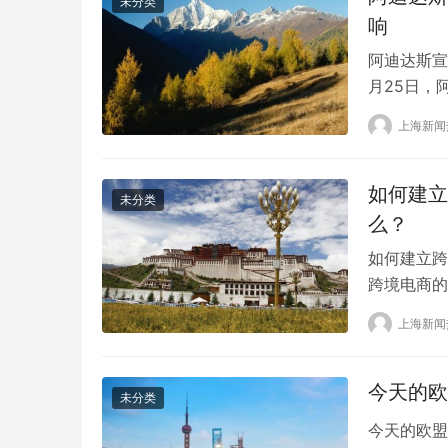
未分类
响
阿迪达斯宣
月25日，
仇恨言论。
上海新闻
生产Yee
对公司20
如何建立
未分类
么？
如何建立跨
跨境电商的
看，供应链
上海新闻
电子商务的
链，不仅可
散化、个性
今天的欧
未分类
今天的欧盟