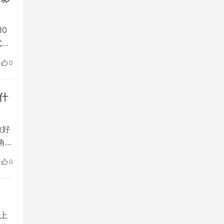
0
式的
停止
0
这将
什
做好
角度
跨境
0
供应
零
上