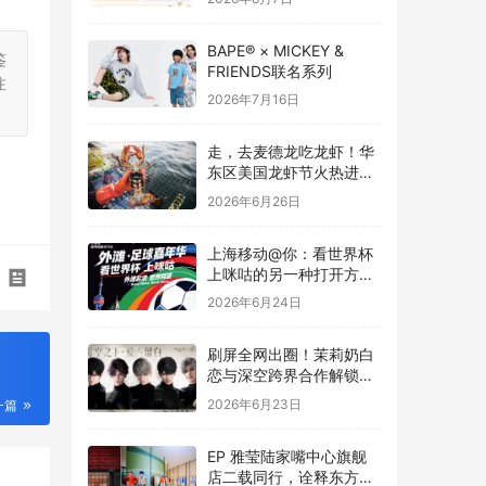
BAPE® × MICKEY &
鉴
FRIENDS联名系列
注
2026年7月16日
走，去麦德龙吃龙虾！华
东区美国龙虾节火热进行
中
2026年6月26日
上海移动@你：看世界杯
上咪咕的另一种打开方
式，在外滩！
2026年6月24日
刷屏全网出圈！茉莉奶白
恋与深空跨界合作解锁茶
饮联名新高度
2026年6月23日
一篇
EP 雅莹陆家嘴中心旗舰
店二载同行，诠释东方雅