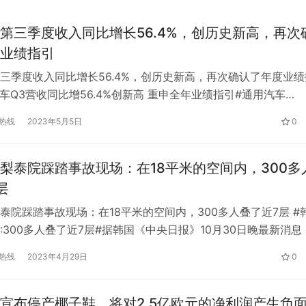
第三季度收入同比增长56.4%，创历史新高，再次
业绩指引
三季度收入同比增长56.4%，创历史新高，再次确认了年度业绩
汽车Q3营收同比增56.4%创新高 重申全年业绩指引#通用汽车
，0.69，1.93%)(通用汽车。美国)10月25日周二公布了第三季度业
热线
2023年5月5日
0
通用汽车第三季度营收达到创纪录的418.89亿美元，比去年同
亿美元增长56.4%，市场预期为418….
梨泰院踩踏事故现场：在18平米的空间内，300多
层
泰院踩踏事故现场：在18平米的空间内，300多人叠了近7层 #
:300多人叠了近7层#据韩国《中央日报》10月30日晚最新消息
30日晚9时，梨泰院踩踏事故已造成154人(包括26名外国人)死
热线
2023年4月29日
0
6人，女性98人。踩踏事故是怎么发生的？调查进展如何？10月3
姆的记者发现，事件发生在一条狭窄陡峭的小巷中…
宣布停产椰子鞋，将对2.5亿欧元的净利润产生负