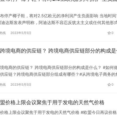
布停产椰子鞋，将对2.5亿欧元的净利润产生负面影响 当地时间1
阿迪达斯发表声明称，阿迪达斯不容忍反犹太主义或任何其他形
针对Kanye-West近期的反犹言论和行为，我们立即终止合作，
热线
2023年5月5日
0
zy品牌。 根据阿迪达斯的声明，鉴于第四季度的高季节性，预计
22年的净利润产生高达2.5亿欧元的短期负面影响。Ye…
跨境电商的供应链？ 跨境电商供应链部分的构成是
境电商的供应链？ 跨境电商供应链部分的构成是什么？ #如何
供应链？跨境电商供应链部分组成有哪些？#从跨境电子商务的
可以分为产品供应链、物流供应链和资本供应链三个部分。 从
热线
2023年5月5日
0
商品导向性质来看，产品供应链是最重要的。 拥有强大的产品
以在数量和速度上满足库存需求，还可以为消费者带来多样化、
…
盟价格上限会议聚焦于用于发电的天然气价格
价格上限会议聚焦于用于发电的天然气价格 #欧盟今日再议价格