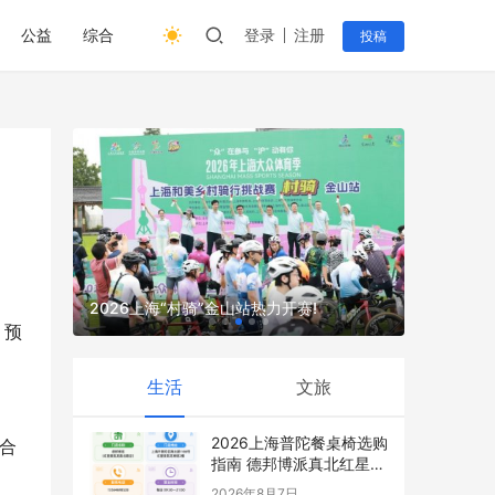
公益
综合
登录
注册
投稿
展 四大
中国联通创
界新生
2026上海“村骑”金山站热力开赛!
移动通信
。预
生活
文旅
2026上海普陀餐桌椅选购
约合
指南 德邦博派真北红星店
最新攻略
2026年8月7日