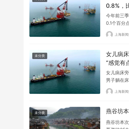
0.8%
今年前三季
0.1个百
一核算结果
上海新闻
0.8%，
元，增长1.
女儿病床
未分类
“感觉有
女儿病床旁
男子躺在床
欢快的舞蹈
上海新闻
议。 8月
跳舞，女儿
名…
燕谷坊本
未分类
燕谷坊本次