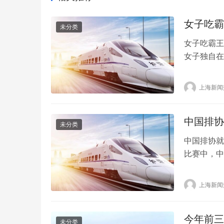
女子吃霸
未分类
女子吃霸王
女子独自在
员一脚。该
候，店员提
上海新闻
然飞踢了店
父母过来…
中国排协
未分类
中国排协就
比赛中，中
种情况罕见
态。所以，
上海新闻
利，以3-
战术之类的
今年前三
未分类