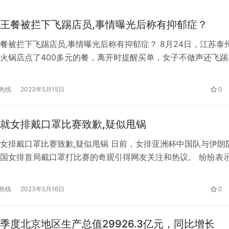
王餐被拦下飞踢店员,事情曝光后称有抑郁症？
餐被拦下飞踢店员,事情曝光后称有抑郁症？ 8月24日，江苏泰
火锅店点了400多元的餐，离开时提醒买单，女子不做声还飞踢
店店员讲述，女子30多岁，自己吃了两个多小时，吃完饭离开
醒女子买单，女子不做声后欲离开，店员追出阻拦，然后，女子
热线
2023年5月15日
0
员一脚。 女子被拦住后，店员报警。警察过来后，联系到了女
就女排戴口罩比赛致歉,疑似甩锅
女排戴口罩比赛致歉,疑似甩锅 日前，女排亚洲杯中国队与伊朗
国女排首局戴口罩打比赛的奇观引得网友关注和热议。 纷纷表
，并且常识都知道戴着口罩做剧烈运动会影响肺活量以及运动状
果不其然，中国女排首局吃了败仗，此后3局摘下口罩取得3局
热线
2023年5月16日
0
1的比分赢得比赛。 而比赛结束之后，舆论的焦点并非是比赛本身
，…
季度北京地区生产总值29926.3亿元，同比增长