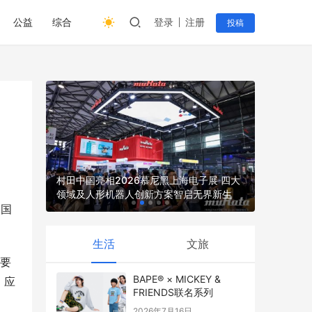
公益
综合
登录
注册
投稿
收的综合
村田中国亮相2026慕尼黑上海电子展 四大
领域及人形机器人创新方案智启无界新生
2026上
中国
生活
文旅
主要
BAPE® × MICKEY &
，应
FRIENDS联名系列
2026年7月16日