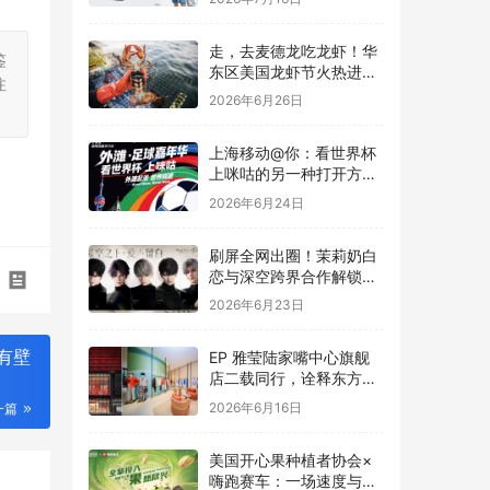
走，去麦德龙吃龙虾！华
鉴
东区美国龙虾节火热进行
注
中
2026年6月26日
上海移动@你：看世界杯
上咪咕的另一种打开方
式，在外滩！
2026年6月24日
刷屏全网出圈！茉莉奶白
恋与深空跨界合作解锁茶
饮联名新高度
2026年6月23日
有壁
EP 雅莹陆家嘴中心旗舰
店二载同行，诠释东方雅
致与有机生活
2026年6月16日
一篇
美国开心果种植者协会×
嗨跑赛车：一场速度与能