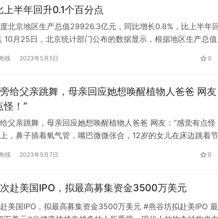
，比上半年回升0.1个百分点
度北京地区生产总值29926.3亿元，同比增长0.8%，比上半年
分点 10月25日，北京统计部门公布的数据显示，根据地区生产总值
，今年前三季度，北京市地区生产总值29926.3亿元，同比增长
热线
2023年5月5日
0
比上半年回升0.1个百分点。 分产业看，北京市第一产业增加值74.3
4%。 第二产业实现增加值4624.7亿元…
旁给父亲跳舞，母亲回应她想唤醒植物人爸爸 网友
点怪！”
给父亲跳舞，母亲回应她想唤醒植物人爸爸 网友：“感觉有点怪
上，鼻子插着氧气管，嘴巴微微张合，12岁的女儿在床边跳着
……日前，一段发布在社交平台的视频，引发网友“合不合适”的
热线
2023年5月7日
0
28日，视频拍摄者回应极目新闻记者称，丈夫发病前最喜欢女儿
的举动只是想唤醒植物人爸爸，并没有考虑那么多。 8月27日
次赴美国IPO，拟最高募集资金3500万美元
赴美国IPO，拟最高募集资金3500万美元 #燕谷坊拟赴美IPO 