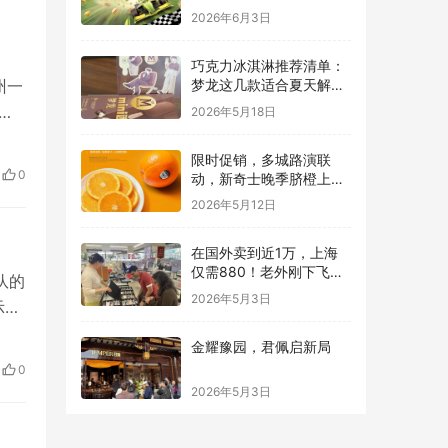
量的跨界碰撞
2026年6月3日
巧克力冰淇淋推荐清单：
州一
梦龙这几款适合夏天解馋
又不腻
店
2026年5月18日
的时
限时促销，多城路演联
突
0
动，新奇士晚季脐橙上线
子的
本来生活
2026年5月12日
在国外卖到近1万，上海
仅需880！老外刚下飞机
队的
就直奔这里配眼镜
2026年5月3日
示这
金耀豫园，君佩启新局
胜
0
技
2026年5月3日