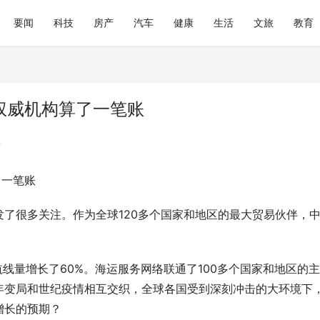
要闻
科技
房产
汽车
健康
生活
文旅
教育
权威机构算了一笔账
类
了一笔账
践：上海仁爱医院中医肿瘤理念
大润发购物卡回收平台参考：京卡
线
优势从何而来
发了很多关注。作为全球120多个国家和地区的最大贸易伙伴，
航线量增长了60%。海运服务网络联通了100多个国家和地区的
年变局和世纪疫情相互交织，全球各国受到深刻冲击的大环境下
增长的预期？