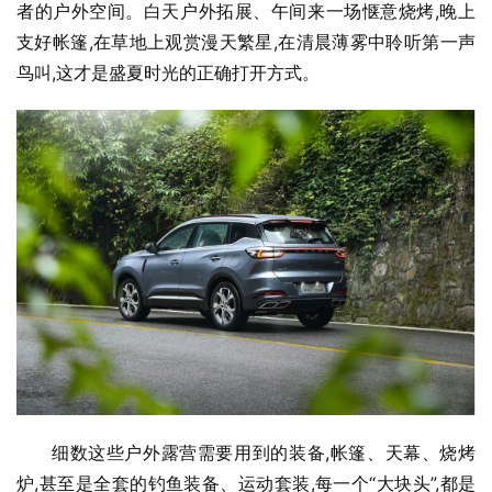
者的户外空间。白天户外拓展、午间来一场惬意烧烤,晚上
支好帐篷,在草地上观赏漫天繁星,在清晨薄雾中聆听第一声
鸟叫,这才是盛夏时光的正确打开方式。
细数这些户外露营需要用到的装备,帐篷、天幕、烧烤
炉,甚至是全套的钓鱼装备、运动套装,每一个“大块头”,都是