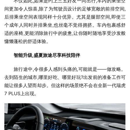
不仅如此,如果是约上三五好友一同出行,车内的乘坐空
间更加令人惊喜,除了为驾驶员设计的足够宽敞的前排空间,
后排乘坐空间表现同样十分优异。尤其是腿部空间,即使三
个成年人同时并排乘坐,也丝毫不觉得拥挤。车内包裹感舒
适的座椅,更能消除旅行中的疲惫,让你随时随地享受沙发般
慵懒蓬松的舒适体验。
智能升级,盛夏旅途尽享科技陪伴
旅行途中,令很多人感到头痛的,可能就是——做攻略。
去到陌生的城市,哪里好吃、哪里好玩?出发前的准备工作可
能让很多人望而却步。但这样的场景绝不会在全新一代瑞虎
7 PLUS上出现。