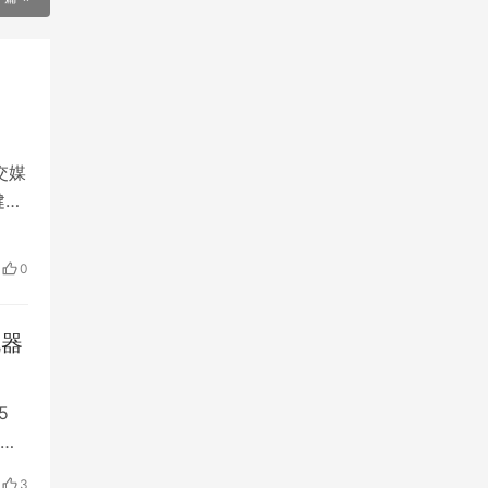
交媒
健康
品
0
市场
机器
5
医
合开
3