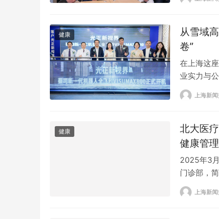
发项目”启
用的深度合
从雪域高
健康
卷”
在上海这座
业实力与公
作为深耕眼
上海新闻
展核心位置
员会办公室
疗机构“…
北大医疗
健康
健康管理
2025年
门诊部，简
战略升级。
上海新闻
为核心理念
标杆。 自