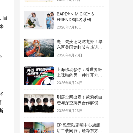
BAPE® × MICKEY &
，目
FRIENDS联名系列
来
2026年7月16日
走，去麦德龙吃龙虾！华
东区美国龙虾节火热进行
中
2026年6月26日
学
上海移动@你：看世界杯
上咪咕的另一种打开方
式，在外滩！
2026年6月24日
术
刷屏全网出圈！茉莉奶白
再
恋与深空跨界合作解锁茶
饮联名新高度
断
2026年6月23日
EP 雅莹陆家嘴中心旗舰
店二载同行，诠释东方雅