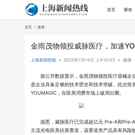
首页
聚焦
首页
健康
金雨茂物领投威脉医疗，加速YO
上海新闻热线
•
2023年7月14日 上午10:03
•
健康
据公开数据显示，金雨茂物领投医疗器械企
从理论到实践：上海仁爱医院中医肿瘤理念
大润发购物
直达病区一线
优势从何而
是企业具备足够的技术壁垒和技术突破。此次投
YOUMAGIC，在医美消费市场上破局出圈。
据悉，威脉医疗已完成超亿元 Pre-A和Pr
主流光电医美抗衰赛道，该赛道类产品具有风险