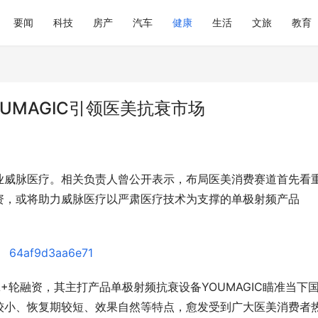
要闻
科技
房产
汽车
健康
生活
文旅
教育
UMAGIC引领医美抗衰市场
业威脉医疗。相关负责人曾公开表示，布局医美消费赛道首先看
卡回收平台参考：京卡收的综合
村田中国亮相2026慕尼黑上海电子
来
领域及人形机器人创新方案智启无
资，或将助力威脉医疗以严肃医疗技术为支撑的单极射频产品
e-A+轮融资，其主打产品单极射频抗衰设备YOUMAGIC瞄准当下
较小、恢复期较短、效果自然等特点，愈发受到广大医美消费者