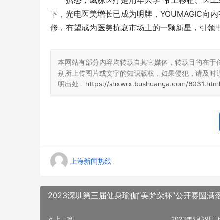
据悉，威脉医疗是清华大学“带土移植、医工
下，光电医美增长已成为明牌，YOUMAGIC
修，有望成为医美抗衰市场上的一颗新星，引领
本网站有部分内容均转载自其它媒体，转载目的在于
别所上传图片或文字的知识版权，如果侵犯，请及时
明出处：
https://shxwrx.bushuanga.com/6031.html
上海新闻热线
2023深圳第三届健身瑜伽“美梵朵杯”公开赛圆满
上一篇
2023年5月29日 下