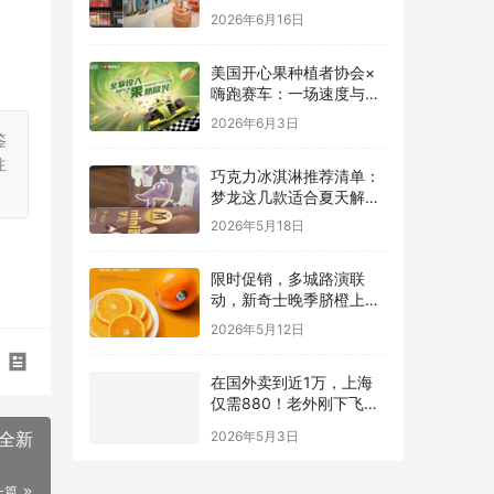
致与有机生活
2026年6月16日
美国开心果种植者协会×
嗨跑赛车：一场速度与能
量的跨界碰撞
2026年6月3日
鉴
注
巧克力冰淇淋推荐清单：
梦龙这几款适合夏天解馋
又不腻
2026年5月18日
限时促销，多城路演联
动，新奇士晚季脐橙上线
本来生活
2026年5月12日
在国外卖到近1万，上海
仅需880！老外刚下飞机
就直奔这里配眼镜
2026年5月3日
来全新
一篇