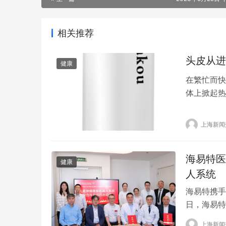
相关推荐
头皮从进
健康
在繁忙而快
体上掀起热
护理给予了
质的高要求
上海新闻
度。 当行
对头皮健…
海易特医
健康
人系统
海易特携手
日，海易特
学中心在儿
上海新闻