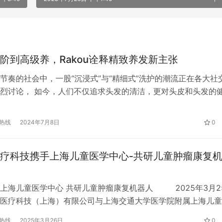
阶到高级养，Rakou诠释精致养发新主张
节奏的社会中，一股“沉浸式”与“精细式”洗护的潮流正在各大社
烈讨论， 如今，人们不仅追求头发的清洁，更对头皮和头发的
极高的重视。这种对洗护的细致追求，不仅体现了现代人对生活
，也反映了大众愿意为健康与美丽付出更多时间与精力的生活态
热线
2024年7月8日
0
业主流产品仍局限于洗发功能时，Rakou敏锐地捕捉到消费者和
疗科技携手上海儿童医学中心-共研儿童肿瘤康复
上海儿童医学中心 共研儿童肿瘤康复机器人 2025年3月2
医疗科技（上海）有限公司与上海交通大学医学院附属上海儿童
童医学中心的张江院区共同举办了“儿童肿瘤康复机器人系统联
热线
2025年3月26日
0