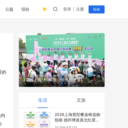
公益
综合
登录
注册
投稿
重的
展 四大
中国联通创
界新生
2026上海“村骑”金山站热力开赛!
移动通信
生活
文旅
2026上海普陀餐桌椅选购
国内
指南 德邦博派真北红星店
热
最新攻略
2026年8月7日