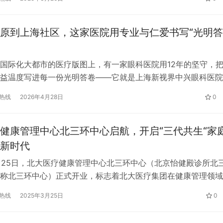
动会。此次项目标志着双方在儿童肿瘤康复领域的技术创新与临
作正式启航。 启动会现场，上海儿童医学中心张江院区的小儿
原到上海社区，这家医院用专业与仁爱书写“光明答
国际化大都市的医疗版图上，有一家眼科医院用12年的坚守，
益温度写进每一份光明答卷——它就是上海新视界中兴眼科医院
健康领域的大型国际化眼科专科医院，医院始终把公益担当放在
热线
2026年4月28日
0
，先后斩获多项权威公益荣誉：2018年获得上海市精神文明建
颁发的“上海市志愿服务先进集体”；2024年荣获年度上海市社
健康管理中心北三环中心启航，开启“三代共生“家
新时代
3月25日，北大医疗健康管理中心北三环中心（北京怡健殿诊所北
称北三环中心）正式开业，标志着北大医疗集团在健康管理领域
作为平安医疗生态圈重要节点，该中心以”三代共生”家庭健康管
热线
2025年3月25日
0
，构建全生命周期健康服务体系，致力于成为家庭健康管理的行
2008年成立以来，北大医疗健康管理中心始终坚…