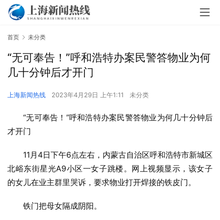
首页
未分类
“无可奉告！”呼和浩特办案民警答物业为何
几十分钟后才开门
上海新闻热线
2023年4月29日 上午1:11
未分类
“无可奉告！”呼和浩特办案民警答物业为何几十分钟后
才开门
11月4日下午6点左右，内蒙古自治区呼和浩特市新城区
北峪东街星光A9小区一女子跳楼。网上视频显示，该女子
的女儿在业主群里哭诉，要求物业打开焊接的铁皮门。
铁门把母女隔成阴阳。