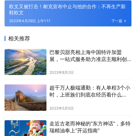
欧文又被打击！耐克宣布中止与他的合作：不再生产新
鞋欧文
2023年4月29日 上午1:11
下一篇
相关推荐
巴黎贝甜亮相上海中国特许加盟
展，一站式服务助力准店主顺利创
业
2023年8月2日
超千万人极端通勤：有人单程3个小
时，上班族们到底在经历着什么
呢？
2023年5月5日
走近古老而神秘的“东方神话”，多特
瑞精油奉上“开运指南”