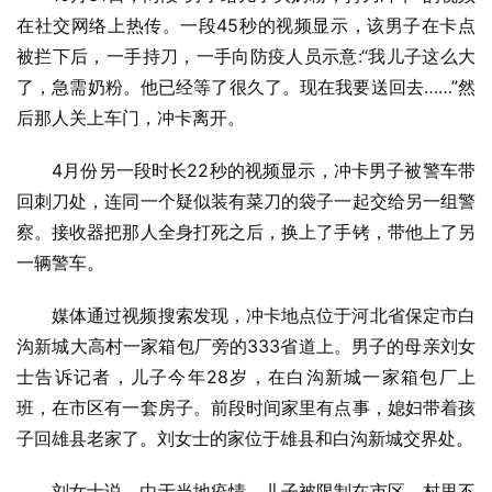
在社交网络上热传。一段45秒的视频显示，该男子在卡点
被拦下后，一手持刀，一手向防疫人员示意:“我儿子这么大
了，急需奶粉。他已经等了很久了。现在我要送回去……”然
后那人关上车门，冲卡离开。
4月份另一段时长22秒的视频显示，冲卡男子被警车带
回刺刀处，连同一个疑似装有菜刀的袋子一起交给另一组警
察。接收器把那人全身打死之后，换上了手铐，带他上了另
一辆警车。
媒体通过视频搜索发现，冲卡地点位于河北省保定市白
沟新城大高村一家箱包厂旁的333省道上。男子的母亲刘女
士告诉记者，儿子今年28岁，在白沟新城一家箱包厂上
班，在市区有一套房子。前段时间家里有点事，媳妇带着孩
子回雄县老家了。刘女士的家位于雄县和白沟新城交界处。
刘女士说，由于当地疫情，儿子被限制在市区，村里不