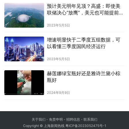
预计美元明年见顶？高盛：即使美
联储决心“放鹰”，美元也可能提前走
软
2023年5月5日
增速明显快于二季度五组数据，可
以看懂三季度国民经济运行
2023年5月5日
赫莲娜绿宝瓶好还是雅诗兰黛小棕
瓶好
2024年9月9日
关于我们
-
免责申明
- 招聘信息 -
联系我们
Copyright © 上海新闻热线
粤ICP备2023052475号-1