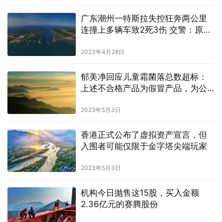
广东潮州一特斯拉失控狂奔两公里
连撞上多辆车致2死3伤 交警：原因
有待查明
2023年4月28日
郁美净回应儿童霜菌落总数超标：
上述不合格产品为假冒产品，为公
司以外的产品
2023年5月3日
香港正式公布了虚拟资产宣言，但
入围者可能仅限于金字塔尖端玩家
2023年5月3日
机构今日抛售这15股，买入金额
2.36亿元的赛腾股份