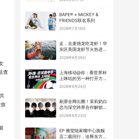
BAPE® × MICKEY &
FRIENDS联名系列
2026年7月16日
走，去麦德龙吃龙虾！华
东区美国龙虾节火热进行
中
2026年6月26日
女
法查
上海移动@你：看世界杯
上咪咕的另一种打开方
式，在外滩！
2026年6月24日
共
刷屏全网出圈！茉莉奶白
袋放
恋与深空跨界合作解锁茶
饮联名新高度
2026年6月23日
算
EP 雅莹陆家嘴中心旗舰
店二载同行，诠释东方雅