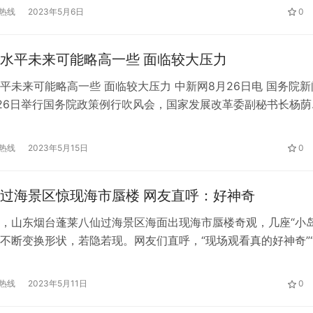
三季度的利润只会受到部分影响。根据彭博汇编的数据，埃克森
热线
2023年5月6日
0
，0.74，0.70%)(XOM。美国)、雪佛龙(173.13，-0…
水平未来可能略高一些 面临较大压力
平未来可能略高一些 面临较大压力 中新网8月26日电 国务院新
26日举行国务院政策例行吹风会，国家发展改革委副秘书长杨荫
，今年以来，在国际通胀居高不下的背景下，各地区、各部门认
中央、国务院决策部署，持续加强重点商品产供储销体系建设，
热线
2023年5月15日
0
稳价工作，国内物价运行总体平稳。 1-7月，居民消费价格指数
过海景区惊现海市蜃楼 网友直呼：好神奇
，山东烟台蓬莱八仙过海景区海面出现海市蜃楼奇观，几座“小岛
不断变换形状，若隐若现。网友们直呼，“现场观看真的好神奇”
谓的‘天宫’吧”“忽闻海上有仙山”。 快科技了解到，蓬莱阁景区是
级景区、国家重点风景名胜区、全国重点文物保护单位，素以“人
热线
2023年5月11日
0
于世，因“八仙过海”传说和“海市蜃楼”奇观享誉海内外。 海市蜃…