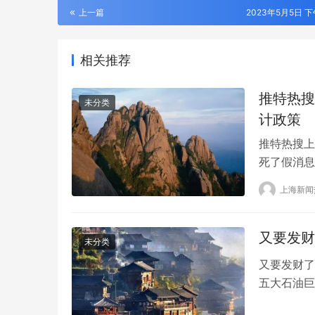
上一篇
2023年5月5日 下午
相关推荐
推特热搜
未分类
计政策
推特热搜上
死了假消息
员蒂姆·海
上海新闻
克压制了这
转发，推特
Twit…
又要发财
未分类
又要发财了
五大石油巨
格下跌到化