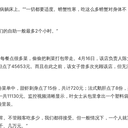
有病躺床上。”“一切都要适度。螃蟹性寒，吃这么多螃蟹对身体不
我们的自助一般最多2个小时。”
。
，每餐点很多菜，偷偷把剩菜打包带走。4月16日，该店负责人陈
但点了45653元。而且在此之前，该女子曾多次光顾该店，但无
菜单中，甜虾刺身点了15份，共计720元；法式鹅肝点了8份，
菜一共11130元。监控视频清晰显示，叶女士从包里拿出一个塑料
袋里装。
正常。不管顾客吃多少，我们都得接受。但一般情况下，一个人就
千、几万元。”