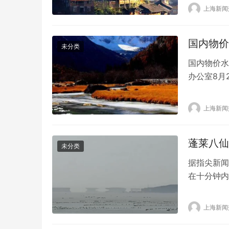
象，但其第
上海新闻
孚(106.6
国内物价
未分类
国内物价水
办公室8月
在会上表示
贯彻落实党
上海新闻
实做好保供
(CPI)…
蓬莱八仙
未分类
据指尖新闻
在十分钟内
就是古人所
家首批5A
上海新闻
仙境”著称