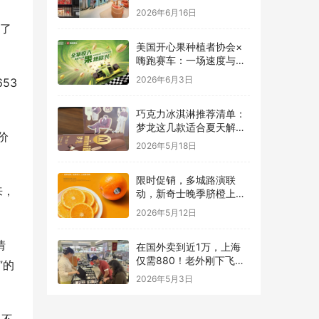
致与有机生活
2026年6月16日
吃了
美国开心果种植者协会×
嗨跑赛车：一场速度与能
量的跨界碰撞
2026年6月3日
53
巧克力冰淇淋推荐清单：
梦龙这几款适合夏天解馋
价
又不腻
2026年5月18日
限时促销，多城路演联
来，
动，新奇士晚季脐橙上线
本来生活
2026年5月12日
情
在国外卖到近1万，上海
仅需880！老外刚下飞机
”的
就直奔这里配眼镜
2026年5月3日