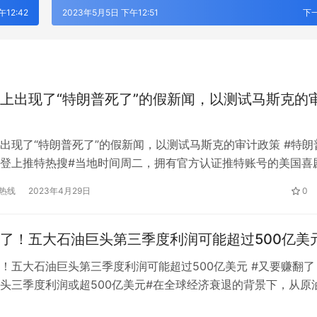
12:42
2023年5月5日 下午12:51
下
上出现了“特朗普死了”的假新闻，以测试马斯克的
出现了“特朗普死了”的假新闻，以测试马斯克的审计政策 #特朗
登上推特热搜#当地时间周二，拥有官方认证推特账号的美国喜
德克在推特上设置了“川普已死”的标签，他甚至@了马斯克，称马
热线
2023年4月29日
0
一消息。在一个小时内，海德克的推文获得了超过2万个赞和数
上出现了“特朗普死了”。 海德克发布的这条假新闻，显然是对
了！五大石油巨头第三季度利润可能超过500亿美
！五大石油巨头第三季度利润可能超过500亿美元 #又要赚翻了
头三季度利润或超500亿美元#在全球经济衰退的背景下，从原
工利润率下降，大型石油公司的庞大业务也出现了增长放缓的迹