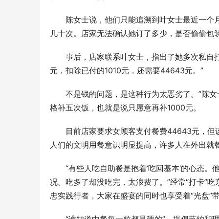
陈女士说，他们只能追溯到叶女士最近一个
几十次。店家无法确认她订了多少，是否偷偷包
事后，店家联系叶女士，指出了她多次私自打
元，扣除已付的1010元，还需要44643元。”
不是钱的问题，是这种行为太恶劣了。”陈
格补五次饭，也就是说只愿意再补1000元。
目前店家要求女顾客支付餐费44643元，
人们的文明用餐意识明显提高，许多人在外出就
“有些人吃自助餐是抱着‘吃回基本’的心态。
况。吃多了却没吃完，太浪费了。”经常“打卡”
忠实践行者，大家在盛宴的同时也享受着“光盘”