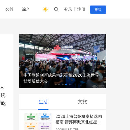
公益
综合
登录
注册
投稿
中国联通创新成果精彩亮相2026上海世界
从理论到
移动通信大会
直达病区
引人
多碗
生活
文旅
家吃
2026上海普陀餐桌椅选购
指南 德邦博派真北红星店
最新攻略
2026年8月7日