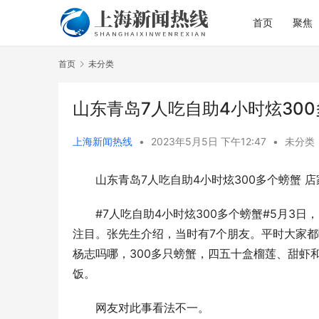
首页
聚焦
首页
未分类
山东青岛7人吃自助4小时炫30
上海新闻热线
•
2023年5月5日 下午12:47
•
未分类
山东青岛7人吃自助4小时炫300多个螃蟹 
肿瘤理念
大润发购物卡回收平台参考：京卡收的综合
村田中国亮
优势从何而来
领域及人形
#7人吃自助4小时炫300多个螃蟹#5月3
注目。张先生介绍，当时有7个朋友。平时大家都
杨志吗哪，300多只螃蟹，四五十盒榴莲、甜虾
饭。
网友对此事看法不一。