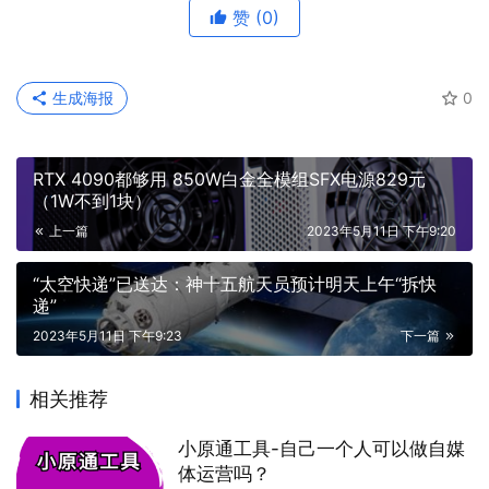
赞
(0)
生成海报
0
RTX 4090都够用 850W白金全模组SFX电源829元
（1W不到1块）
上一篇
2023年5月11日 下午9:20
“太空快递”已送达：神十五航天员预计明天上午“拆快
递”
2023年5月11日 下午9:23
下一篇
相关推荐
小原通工具-自己一个人可以做自媒
体运营吗？