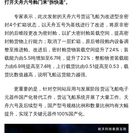
打开天舟六号舱门来“拆快递”。
专家表示，此次发射的天舟六号货运飞船为改进型全密
封4个贮箱状态，以天舟五号为基线进行了改进，将原非密
封的后锥段更改为密封舱，以扩大密封舱装载空间，提高密
封舱货物上行能力；取消了一层贮箱，原后锥段舱内设备调
整至推进舱。改进后，密封舱货物装载空间提升了24%；装
载能力由5.5吨增加至6.7吨，提升了22%；整船物资装载能
力由6.9吨提高至7.4吨，上行载货比由0.51提高至0.53，载
货比数值越高，说明飞船运货能力越强。
更重要的是，针对空间站应用与发展阶段货运飞船电子
元器件国产化替代工作，货运飞船系统开展了大量工作。天
舟六号及后续型号，国产型号规格比例和数量比例均有大幅
提升，实现了关键元器件100%国产化。