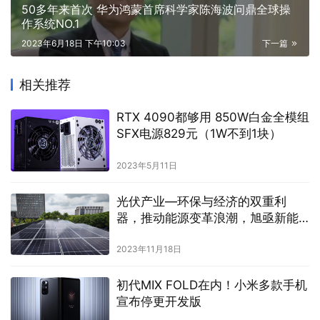
50多年来首次 华为鸿蒙首席科学家陈海波问鼎全球操
作系统NO.1
2023年6月18日 下午10:03
下一篇
相关推荐
RTX 4090都够用 850W白金全模组
SFX电源829元（1W不到1块）
2023年5月11日
光伏产业—环保与经济的双重利
器，推动能源变革浪潮，旭亟新能
源（上海）有限公司
2023年11月18日
初代MIX FOLD在内！小米多款手机
宣布停更开发版