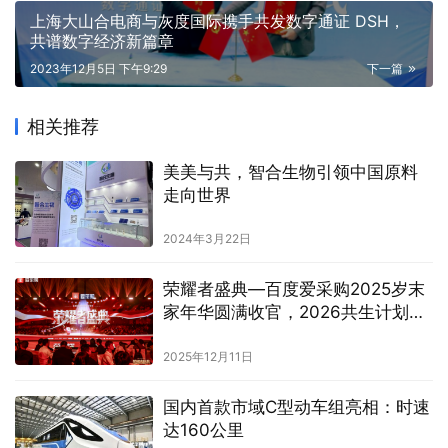
上海大山合电商与灰度国际携手共发数字通证 DSH，
共谱数字经济新篇章
2023年12月5日 下午9:29
下一篇
相关推荐
美美与共，智合生物引领中国原料
走向世界
2024年3月22日
荣耀者盛典—百度爱采购2025岁末
家年华圆满收官，2026共生计划重
磅发布！
2025年12月11日
国内首款市域C型动车组亮相：时速
达160公里